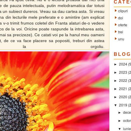
CATE
e de pauza intelectuala, putin melodramatica dar totusi
clipuri
a un subiect dureros. Vreau sa dau cartea asta. Si vreau
a din lecturile mele preferate e o amintire (am explicat
doi
a v-o trimit frumos coletel din Franta alaturi de-o vedere
oferte
s de la voi. Oricine poate raspunde la intrebarea asta,
trei
umai sa precizeze). Ce catati voi pe la hanul meu oameni
unu
t, de ce va face placere sa popositi, treburi din astea
are” la orgoliu.
BLOG
2024
(
►
2023
(2
►
2022
(
►
2021
(2
►
2020
(
►
2019
(
▼
dece
►
octo
►
iuni
▼