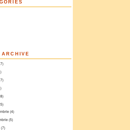
GORIES
 ARCHIVE
57)
)
37)
)
28)
25)
mbrie
(4)
mbrie
(5)
e
(7)