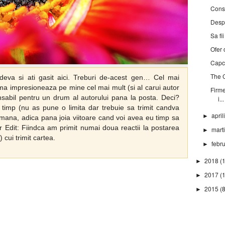
Const
Desp
Sa fi
Ofer 
Capc
The C
ndeva si ati gasit aici. Treburi de-acest gen… Cel mai
ma impresioneaza pe mine cel mai mult (si al carui autor
Firme
onsabil pentru un drum al autorului pana la posta. Deci?
i...
 timp (nu as pune o limita dar trebuie sa trimit candva
april
►
mana, adica pana joia viitoare cand voi avea eu timp sa
r Edit: Fiindca am primit numai doua reactii la postarea
mart
►
 cui trimit cartea.
febr
►
2018
(
►
2017
(
►
2015
(8
►