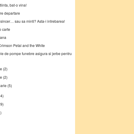
iinta, bat-o vina!
re departare
i sincer… sau sa minti? Asta-i intrebarea!
o carte
ana
rimson Petal and the White
le de pompe funebre asigura si jerbe pentru
ie
(2)
ie
(2)
uarie
(5)
14)
19)
)