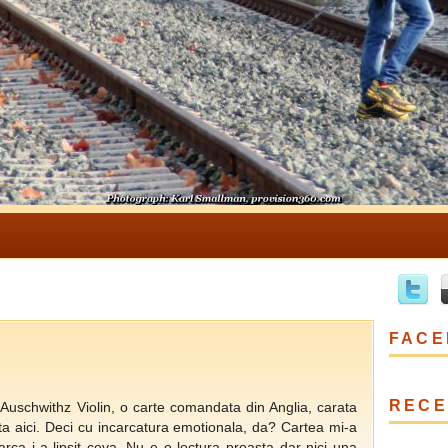
9
FACE
RECE
Auschwithz Violin, o carte comandata din Anglia, carata
ta aici. Deci cu incarcatura emotionala, da? Cartea mi-a
rca i-a lipsit ceva. Nu e o lectura proasta dar nici una