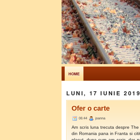
HOME
LUNI, 17 IUNIE 201
Ofer o carte
06:44
joanna
Am scris luna trecuta despre The 
din Romania pana in Franta si citi
placut, dupa cum am scris, dar pa