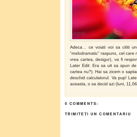
Adeca… ce voiati voi sa cititi u
“melodramatic” raspuns, cel care 
vrea cartea, desigur), va fi resp
Later Edit: Era sa uit sa spun de
cartea nu?). Hai sa zicem o sapta
deschid calculatorul. Va pup! Late
aceasta, o sa decid azi (luni, 11,06)
0 COMMENTS:
TRIMITEȚI UN COMENTARIU