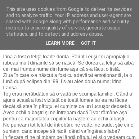
This site uses cookies from Google to deliver its services
De prin Gari
and to analyze traffic. Your IP address and user-agent are
shared with Google along with performance and security
metrics to ensure quality of service, generate usage
statistics, and to detect and address abuse.
luni, 16 martie 2015
Irina, un copil lăsat la un an
LEARN MORE
GOT IT
Irina a fost o fetiţă foarte dorită. Părinţii ei şi cei apropiaţi o
iubeau mult dinainte să se nască. Se dorea ca fetiţa să aibă
cel mai frumos nume din lume aşa că s-a făcut o listă.
Ziua în care s-a născut a fost cu adevărat emoţionantă, la o
lună după eclipsa din ‘99. I s-au ales două nume: Irina
Larisa.
Toţi erau nerăbdători să o vadă pe scumpa familiei. Când a
ajuns acasă a fost vizitată de toată lumea iar ea nu făcea
decât să stea în pătuţul ei cuminte ca un lucruşor deosebit.
Avea ochii albaştri şi ne întrebam dacă îi vor rămâne aşa
pentru că majoritatea copiilor la naştere au ochii albaştri.
Ne puneam tot felul de întrebări: ne vede, ne aude, ştie cine
suntem, când începe să râdă, când va îngâna silabe?
În fiecare zi ne plimbam pe lângă pătuţul ei şi o vedeam cum