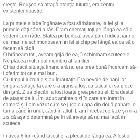
creşte. Reuşea să atragă atenţia tuturor, era centrul
existenţei noastre.
La primele silabe îngânate a fost sărbătoare, la fel şi la
primele dăţi când a râs. Eram chemaţi toţi pe lângă ea să o
vedem cum râde. Stătea pe burtică, avea părul ridicat iar noi
cei mari ne schimonoseam în fel şi chip pe lângă ea ca să o
facem să râdă.
O hrăneam toţi, aveam grijă de ea, îi schimbam scutecele.
Ne plăcea mult noul membru al familiei.
Chiar dacă situaţia financiară nu era prea bună încercam să-
i oferim tot ce e mai bun.
Cu timpul lucrurile s-au înrăutăţit. Era nevoie de bani iar
singura soluţie la care s-a ajuns a fost ca tăticul ei să plece
din ţară. Ziua plecării a fost foarte grea pentru el. Era destul
de ataşat de Iri. Îmi aduc aminte o zi în care am intrat în
cameră şi l-am văzut cum se juca cu apa din două pahare, o
turna când în unul, când în altul. L-am întrebat ce face şi mi-a
zis că aşa o determină pe Iri să înveţe să nu mai facă în
scutece.
Iri avea 6 luni când tăticul ei a plecat de lângă ea. A fost o