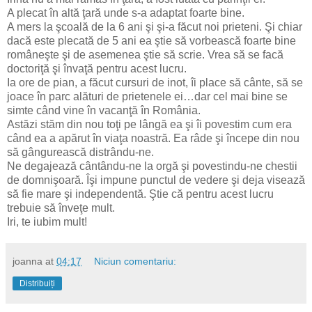
A plecat în altă ţară unde s-a adaptat foarte bine.
A mers la şcoală de la 6 ani şi şi-a făcut noi prieteni. Şi chiar
dacă este plecată de 5 ani ea ştie să vorbească foarte bine
româneşte şi de asemenea ştie să scrie. Vrea să se facă
doctoriţă şi învaţă pentru acest lucru.
Ia ore de pian, a făcut cursuri de inot, îi place să cânte, să se
joace în parc alături de prietenele ei…dar cel mai bine se
simte când vine în vacanţă în România.
Astăzi stăm din nou toţi pe lângă ea şi îi povestim cum era
când ea a apărut în viaţa noastră. Ea râde şi începe din nou
să gângurească distrându-ne.
Ne degajează cântându-ne la orgă şi povestindu-ne chestii
de domnişoară. Îşi impune punctul de vedere şi deja visează
să fie mare şi independentă. Ştie că pentru acest lucru
trebuie să înveţe mult.
Iri, te iubim mult!
joanna
at
04:17
Niciun comentariu:
Distribuiți