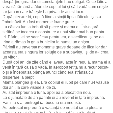
despărţire grea dar circumstanţele l-au obligat. Orice tătic ar
vrea să rămână alături de copilul lui şi să-l vadă cum creşte
iar ţara în care trăieşte l-a privat de acest lucru.
După plecare Iri, copilă fiind a simţit lipsa tăticului şi s-a
îmbolnăvit. Au fost momente foarte grele.
La câteva luni a trebuit să plece şi mama ei. Într-o ţară
străină se încerca o construire a unui viitor mai bun pentru
Iri. Părinţii ei se sacrificau pentru ea, o sacrificau şi pe ea.
Irina a rămas în grija bunicilor la numai un anişor.
Părinţii au traversat momente grave departe de fiica lor dar
aceasta era singura lor soluţie de a supavieţui şi de a-i crea
un viitor .
După doi ani de zile când ei aveau acte în regulă, mama ei a
venit în ţară ca să o vadă. În aeroport fetiţa nu a recunoscut-
o şi a început să plângă atunci când era strânsă cu
disperare la piept.
Mama plângea şi ea. Era copilul ei iubit pe care nu-l văzuse
doi ani, la care visase zi de zi.
Au stat împreună o lună, apoi ea a plecat din nou.
La o jumătate de an părinţii ei au revenit în ţară împreună.
Familia s-a reîntregit iar bucuria era imensă.
Au petrecut împreună o vacanţă de neuitat iar la plecare
Irina nu a mai rămas în ţară, a fost luată cu părinţii ei.