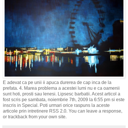
E adevat ca pe unii ii apuca durerea de cap inca de la
prefata. 4. Marea problema a acestei lumi nu e ca oamenii
sunt hoti, prosti sau lenesi. Lipsesc barbatii. Acest articol a
fost scris pe sambata, noiembrie 7th, 2009 la 6:55 pm si este
inscris in Special. Poti urmari orice raspuns la aceste
articole prin intretinere RSS 2.0. You can leave a response,
or trackback from your own site.