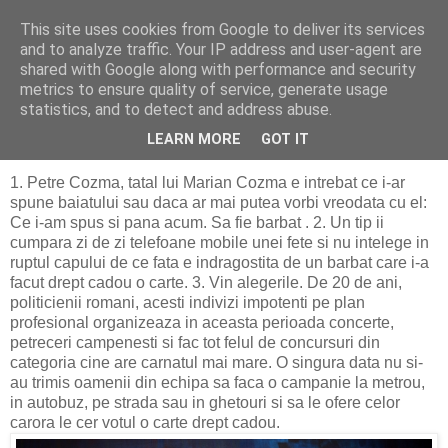
This site uses cookies from Google to deliver its services
De prin Gari
and to analyze traffic. Your IP address and user-agent are
shared with Google along with performance and security
metrics to ensure quality of service, generate usage
statistics, and to detect and address abuse.
sâmbătă, 23 mai 2020
Un articol pentru barbati
LEARN MORE
GOT IT
1. Petre Cozma, tatal lui Marian Cozma e intrebat ce i-ar
spune baiatului sau daca ar mai putea vorbi vreodata cu el:
Ce i-am spus si pana acum. Sa fie barbat . 2. Un tip ii
cumpara zi de zi telefoane mobile unei fete si nu intelege in
ruptul capului de ce fata e indragostita de un barbat care i-a
facut drept cadou o carte. 3. Vin alegerile. De 20 de ani,
politicienii romani, acesti indivizi impotenti pe plan
profesional organizeaza in aceasta perioada concerte,
petreceri campenesti si fac tot felul de concursuri din
categoria cine are carnatul mai mare. O singura data nu si-
au trimis oamenii din echipa sa faca o campanie la metrou,
in autobuz, pe strada sau in ghetouri si sa le ofere celor
carora le cer votul o carte drept cadou.