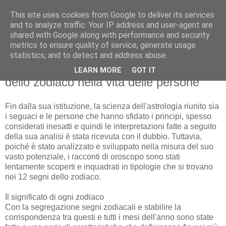
This site uses cookies from Google to deliver its services
De prin Gari
and to analyze traffic. Your IP address and user-agent are
shared with Google along with performance and security
metrics to ensure quality of service, generate usage
statistics, and to detect and address abuse.
sâmbătă, 16 februarie 2019
L'importanza dell'astrologia e dei segni
LEARN MORE
GOT IT
dello zodiaco nella vita delle persone
Fin dalla sua istituzione, la scienza dell'astrologia riunito sia
i seguaci e le persone che hanno sfidato i principi, spesso
considerati inesatti e quindi le interpretazioni fatte a seguito
della sua analisi è stata ricevuta con il dubbio. Tuttavia,
poiché è stato analizzato e sviluppato nella misura del suo
vasto potenziale, i racconti di oroscopo sono stati
lentamente scoperti e inquadrati in tipologie che si trovano
nei 12 segni dello zodiaco.
Il significato di ogni zodiaco
Con la segregazione segni zodiacali e stabilire la
corrispondenza tra questi e tutti i mesi dell'anno sono state