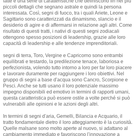
fatte e una serie di caratteristiche che definiscono fin nei più
piccoli dettagli che segnano astrale e quindi la persona
interessata. Così, segni di fuoco, tra i quali Ariete, Leone e
Sagittario sono caratterizzati da dinamismo, slancio e il
desiderio di agire e di affermarsi in relazione agli altri. Come
risultato di questi tratti, i nativi di questi segni zodiacali
ottengono spesso posizioni di leadership, grazie alle loro
capacità di leadership e alle tendenze imprenditoriali.
segni di terra, Toro, Vergine e Capricorno sono entrambi
equilibrati e testardo, la predilezione tenace, laboriosa e
perfezionista, volendo tutto intorno a loro per far loro piacere
e lavorare duramente per raggiungere i loro obiettivi. Nel
gruppo di segni a base d'acqua sono Cancro, Scorpione e
Pesci. Anche se tutti usano il loro potenziale massimo
impegno disponibili ed emotivo in termini di rapporti umani,
questa caratteristica può essere ostile a volte perché si può
vulnerabili alle opinioni e le azioni degli altri.
In termini di segni d'aria, Gemelli, Bilancia e Acquario, il
tratto fondamentale dietro il loro atteggiamento è la curiosità.
Quelle malsane sono molto aperte al nuovo, si adattano al
cambiamento immediato e favoriscono l'innovazione a