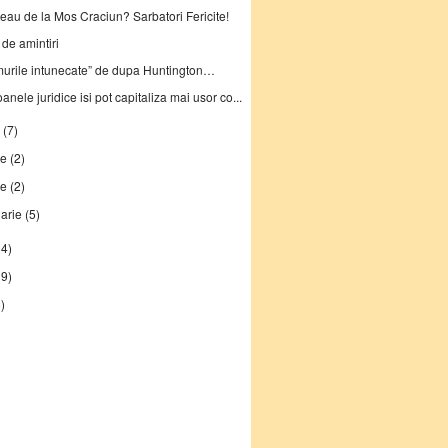
eau de la Mos Craciun? Sarbatori Fericite!
j de amintiri
murile intunecate” de dupa Huntington…
anele juridice isi pot capitaliza mai usor co...
e
(7)
ie
(2)
ie
(2)
uarie
(5)
14)
19)
)