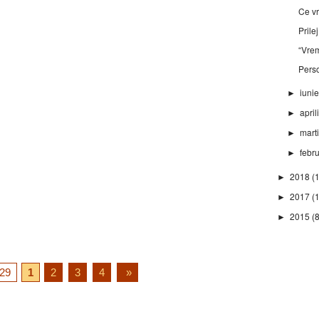
Ce vr
Prile
“Vre
Perso
iuni
►
april
►
mart
►
febr
►
2018
(
►
2017
(
►
2015
(8
►
29
1
2
3
4
»