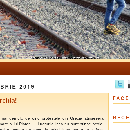
BRIE 2019
FACE
rchia!
RECE
 mai demult, de cind protestele din Grecia atinsesera
nare a lui Platon…. Lucrurile inca nu sunt stinse acolo.
eri a ocupat un post de televiziune pentru a-si face