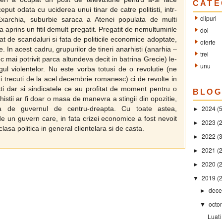
CATE
put odata cu uciderea unui tinar de catre politisti, intr-
clipuri
 Exarchia, suburbie saraca a Atenei populata de multi
 a aprins un fitil demult pregatit. Pregatit de nemultumirile
doi
at de scandaluri si fata de politicile economice adoptate,
oferte
. In acest cadru, grupurilor de tineri anarhisti (anarhia –
trei
c mai potrivit parca altundeva decit in batrina Grecie) le-
unu
ul violentelor. Nu este vorba totusi de o revolutie (ne
 trecuti de la acel decembrie romanesc) ci de revolte in
isti dar si sindicatele ce au profitat de moment pentru o
BLOG
stii ar fi doar o masa de manevra a stingii din opozitie,
2024
(
ta de guvernul de centru-dreapta. Cu toate astea,
►
e un guvern care, in fata crizei economice a fost nevoit
2023
(2
►
clasa politica in general clientelara si de casta.
2022
(
►
2021
(2
►
2020
(
►
2019
(
▼
dece
►
octo
▼
Luati