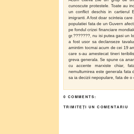
cunoscute protestele. Toate au ince
un conflict deschis in cartierul
imigranti. A fost doar scinteia care
populatiei fata de un Guvern afect
pe fondul crizei financiare mondiale
gr.???????, nu isi putea gasi un lo
a fost usor sa declanseze tavalug
amintim tocmai acum de cei 19 ani
care s-au amestecat tineri teribil
greva generala. Se spune ca anarhi
cu accente marxiste chiar, fa
nemultumirea este generala fata d
sa ia decizii nepopulare, fata de o 
0 COMMENTS:
TRIMITEȚI UN COMENTARIU