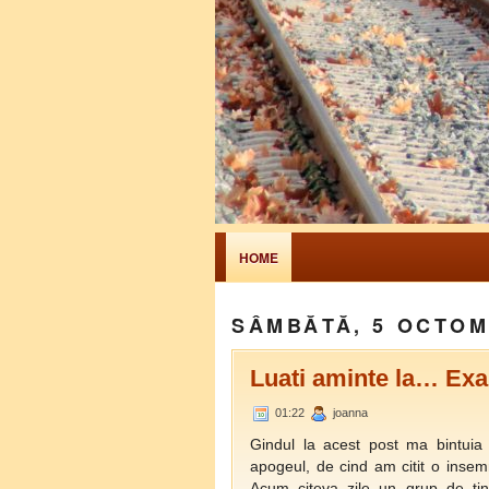
HOME
SÂMBĂTĂ, 5 OCTOM
Luati aminte la… Exa
01:22
joanna
Gindul la acest post ma bintuia
apogeul, de cind am citit o insem
Acum citeva zile un grup de tin