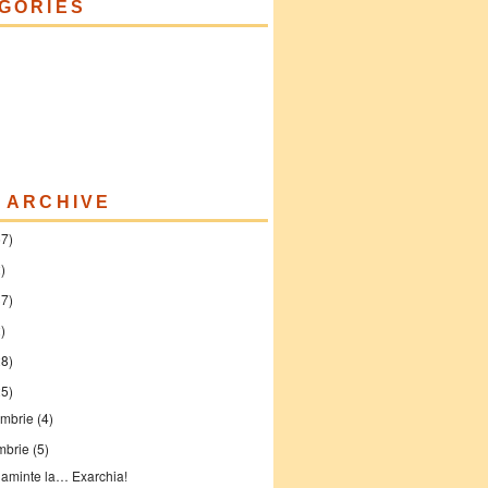
GORIES
 ARCHIVE
57)
)
37)
)
28)
25)
mbrie
(4)
mbrie
(5)
 aminte la… Exarchia!