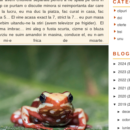
CATE
p ce purtam o discutie minora si neimportanta dar care
clipuri
la lucru, eu ma duc la piatza, fac curat in casa, fac
 ora 5… El vine acasa exact la 7, strict la 7… eu pun masa
doi
im uitandu-ne la stiri (avem televizor pe frigider). El
oferte
a imbrac… imi aleg o fusta scurta, cizme si o bluza
trei
rziu ne suim amandoi in masina, conduce el, eu n-am
unu
 mi-e frica de moarte.
BLOG
2024
(
►
2023
(2
►
2022
(
►
2021
(2
►
2020
(
►
2019
(
▼
dece
►
octo
►
iuni
►