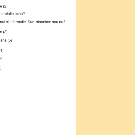
ie
(2)
 o relatie asha?
nut si informatie. Sunt sinonime sau nu?
ie
(2)
uarie
(5)
14)
19)
)