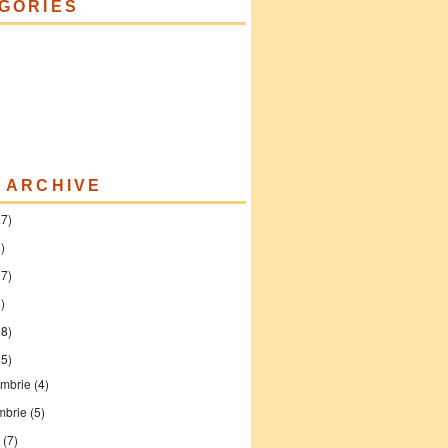
GORIES
 ARCHIVE
57)
)
37)
)
28)
25)
mbrie
(4)
mbrie
(5)
e
(7)