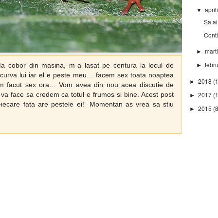
april
▼
Sa ai
Conti
mart
►
febr
 cobor din masina, m-a lasat pe centura la locul de
►
curva lui iar el e peste meu… facem sex toata noaptea
2018
(
►
am facut sex ora… Vom avea din nou acea discutie de
 va face sa credem ca totul e frumos si bine. Acest post
2017
(
►
“Fiecare fata are pestele ei!” Momentan as vrea sa stiu
2015
(8
►