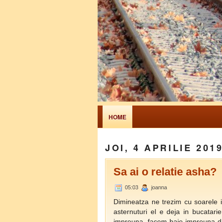
HOME
JOI, 4 APRILIE 201
Sa ai o relatie asha?
05:03
joanna
Dimineatza ne trezim cu soarele i
asternuturi el e deja in bucata
impreuna, facem baie impreuna da