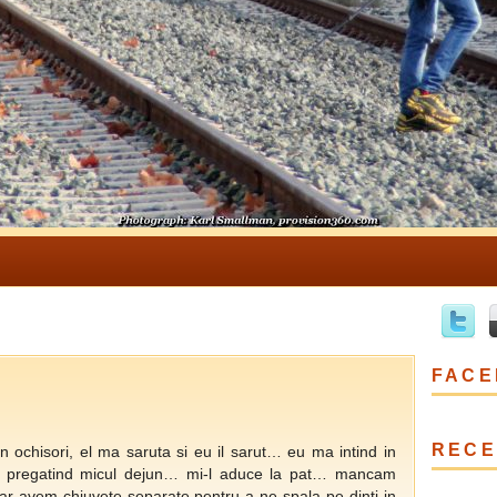
9
FACE
RECE
n ochisori, el ma saruta si eu il sarut… eu ma intind in
rie pregatind micul dejun… mi-l aduce la pat… mancam
r avem chiuvete separate pentru a ne spala pe dinti in