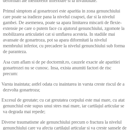
deformari ale membrelor inferioare si la invaliditate.
Primul simptom al gonartrozei este aparitia in zona genunchiului
care poate sa iradieze pana la nivelul coapsei, dar si la nivelul
gambei. De asemenea, poate sa apara limitarea miscarii de flexie-
extensie pe care o putem face cu ajutorul genunchiului, zgomote la
mobilizarea articulatiei cat si umflarea acesteia. In stadiile mai
avansate de gonartroza, pot sa apara diformitati la nivelul
membrului inferior, cu precadere la nivelul genunchiului sub forma
de paranteza.
Asa cum aflam si de pe doctormit.ro, cauzele exacte ale aparitiei
gonartrozei nu se cunosc. Insa, exista anumiti factori de risc
precum:
Varsta inaintata; astfel odata cu inaintarea in varsta creste riscul de a
dezvolta gonartroza;
Excesul de greutate; cu cat greutatea corpului este mai mare, cu atat
genunchiul este supus unui stres mai mare, iar cartilajul articular se
va degrada mai repede;
Diverse traumatisme ale genunchiului precum o fractura la nivelul
genunchiului care va afecta cartilajul articular si va creste sansele de