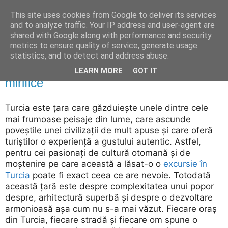
This site uses cookies from Google to deliver its services
De prin Gari
and to analyze traffic. Your IP address and user-agent are
shared with Google along with performance and security
metrics to ensure quality of service, generate usage
statistics, and to detect and address abuse.
duminică, 9 mai 2021
Turcia – țara culorilor și a peisajelor
LEARN MORE
GOT IT
mirifice
Turcia este țara care găzduiește unele dintre cele
mai frumoase peisaje din lume, care ascunde
poveștile unei civilizații de mult apuse și care oferă
turiștilor o experiență a gustului autentic. Astfel,
pentru cei pasionați de cultură otomană și de
moștenire pe care această a lăsat-o o
excursie în
Turcia
poate fi exact ceea ce are nevoie. Totodată
această țară este despre complexitatea unui popor
despre, arhitectură superbă și despre o dezvoltare
armonioasă așa cum nu s-a mai văzut. Fiecare oraș
din Turcia, fiecare stradă și fiecare om spune o