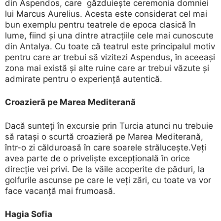
din Aspendos, care găzduiește ceremonia domniei
lui Marcus Aurelius. Acesta este considerat cel mai
bun exemplu pentru teatrele de epoca clasică în
lume, fiind și una dintre atracțiile cele mai cunoscute
din Antalya. Cu toate că teatrul este principalul motiv
pentru care ar trebui să vizitezi Aspendus, în aceeași
zona mai există și alte ruine care ar trebui văzute și
admirate pentru o experiență autentică.
Croazieră pe Marea Mediterană
Dacă sunteți în excursie prin Turcia atunci nu trebuie
să ratași o scurtă croazieră pe Marea Mediterană,
într-o zi călduroasă în care soarele strălucește.Veți
avea parte de o priveliște excepțională în orice
direcție vei privi. De la văile acoperite de păduri, la
golfurile ascunse pe care le veți zări, cu toate va vor
face vacanță mai frumoasă.
Hagia Sofia