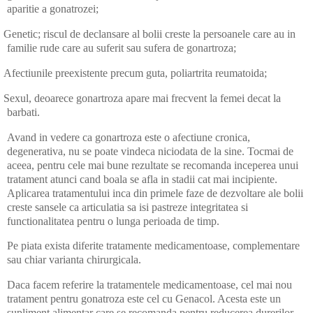
aparitie a gonatrozei;
Genetic; riscul de declansare al bolii creste la persoanele care au in
familie rude care au suferit sau sufera de gonartroza;
Afectiunile preexistente precum guta, poliartrita reumatoida;
Sexul, deoarece gonartroza apare mai frecvent la femei decat la
barbati.
Avand in vedere ca gonartroza este o afectiune cronica,
degenerativa, nu se poate vindeca niciodata de la sine. Tocmai de
aceea, pentru cele mai bune rezultate se recomanda inceperea unui
tratament atunci cand boala se afla in stadii cat mai incipiente.
Aplicarea tratamentului inca din primele faze de dezvoltare ale bolii
creste sansele ca articulatia sa isi pastreze integritatea si
functionalitatea pentru o lunga perioada de timp.
Pe piata exista diferite tratamente medicamentoase, complementare
sau chiar varianta chirurgicala.
Daca facem referire la tratamentele medicamentoase, cel mai nou
tratament pentru gonatroza este cel cu Genacol. Acesta este un
supliment alimentar care se recomanda pentru reducerea durerilor