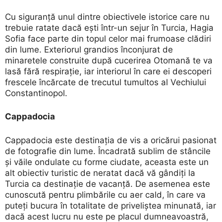
Cu siguranță unul dintre obiectivele istorice care nu
trebuie ratate dacă ești într-un sejur în Turcia, Hagia
Sofia face parte din topul celor mai frumoase clădiri
din lume. Exteriorul grandios înconjurat de
minaretele construite după cucerirea Otomană te va
lasă fără respirație, iar interiorul în care ei descoperi
frescele încărcate de trecutul tumultos al Vechiului
Constantinopol.
Cappadocia
Cappadocia este destinația de vis a oricărui pasionat
de fotografie din lume. Încadrată sublim de stâncile
și văile ondulate cu forme ciudate, aceasta este un
alt obiectiv turistic de neratat dacă vă gândiți la
Turcia ca destinație de vacanță. De asemenea este
cunoscută pentru plimbările cu aer cald, în care va
puteți bucura în totalitate de priveliștea minunată, iar
dacă acest lucru nu este pe placul dumneavoastră,